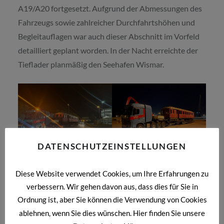
A19/A20 fortgesetzt. Aufgrund der Abmessungen des
Fahrzeugs sowie zahlreicher Durchfahrtshöhen und
Begleitauflagen war auch dieser Abschnitt im Vorfeld
detailliert geplant worden. In der Nacht erreichte der
Tieflader planmäßig den Seehafen Wismar.
DATENSCHUTZEINSTELLUNGEN
Tag 3 – Entladung und Überführung zum
Diese Website verwendet Cookies, um Ihre Erfahrungen zu
Lokschuppen
verbessern. Wir gehen davon aus, dass dies für Sie in
Am dritten Tag wurde der Triebwagen im Seehafen
Ordnung ist, aber Sie können die Verwendung von Cookies
Wismar entladen. Damit kehrte der SB M1 nach 98
ablehnen, wenn Sie dies wünschen. Hier finden Sie unsere
Jahren wieder auf Gleisen an seinen Entstehungsort