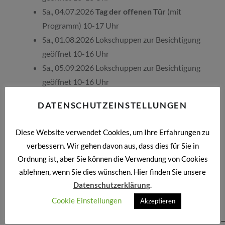
Sa., 04.07.2026
Tag der offenen Tür
(mit
Programm) 10-17 Uhr
Sa., 01.08.2026 Lokschuppen zur Besichtigung
geöffnet 10-16 Uhr
Sa., 05.09.2026 Lokschuppen zur Besichtigung
geöffnet 10-16 Uhr
So., 13.09.2026
Tag des offenen Denkmals
(mit
DATENSCHUTZEINSTELLUNGEN
Programm) 10-17 Uhr
Sa., 19.09.2026
Tag der Schiene
(mit
Diese Website verwendet Cookies, um Ihre Erfahrungen zu
Programm) 10-17 Uhr
verbessern. Wir gehen davon aus, dass dies für Sie in
So., 20.09.2026
Tag der Schiene
(mit
Ordnung ist, aber Sie können die Verwendung von Cookies
Programm) 10-17 Uhr
ablehnen, wenn Sie dies wünschen. Hier finden Sie unsere
Sa., 03.10.2026 Lokschuppen zur Besichtigung
Datenschutzerklärung
.
geöffnet 10-16 Uhr
Cookie Einstellungen
Akzeptieren
———————————————————————————————