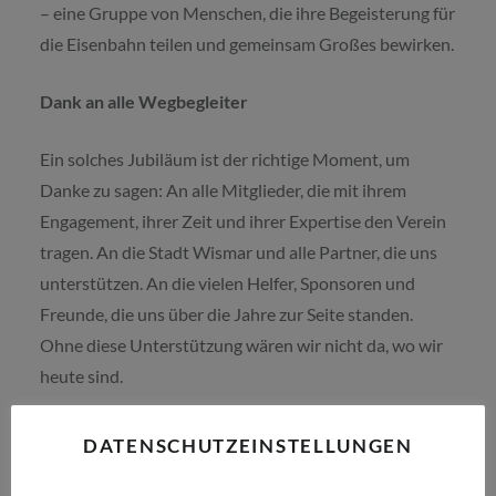
– eine Gruppe von Menschen, die ihre Begeisterung für
die Eisenbahn teilen und gemeinsam Großes bewirken.
Dank an alle Wegbegleiter
Ein solches Jubiläum ist der richtige Moment, um
Danke zu sagen: An alle Mitglieder, die mit ihrem
Engagement, ihrer Zeit und ihrer Expertise den Verein
tragen. An die Stadt Wismar und alle Partner, die uns
unterstützen. An die vielen Helfer, Sponsoren und
Freunde, die uns über die Jahre zur Seite standen.
Ohne diese Unterstützung wären wir nicht da, wo wir
heute sind.
Unser Blick geht nach vorn
DATENSCHUTZEINSTELLUNGEN
Mit frischer Energie und neuen Ideen schauen wir nun