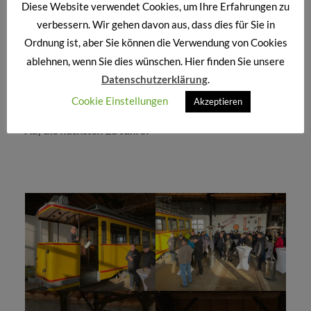
Diese Website verwendet Cookies, um Ihre Erfahrungen zu
auf die kommenden Jahre. Unsere Begeisterung ist
verbessern. Wir gehen davon aus, dass dies für Sie in
ungebrochen, unsere Pläne sind vielfältig. Wir freuen
Ordnung ist, aber Sie können die Verwendung von Cookies
uns darauf, die Eisenbahngeschichte auch in Zukunft
ablehnen, wenn Sie dies wünschen. Hier finden Sie unsere
lebendig zu halten und weiterzugeben – für Wismar,
Datenschutzerklärung
.
für die Region und für alle Eisenbahnfreunde.
Cookie Einstellungen
Akzeptieren
Auf die nächsten 25 Jahre!